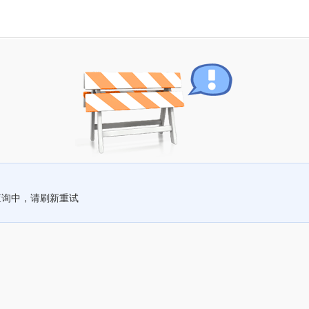
查询中，请刷新重试