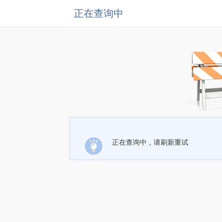
正在查询中
正在查询中，请刷新重试