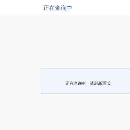
正在查询中
正在查询中，请刷新重试