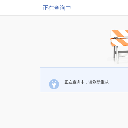
正在查询中
正在查询中，请刷新重试