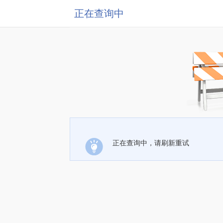
正在查询中
正在查询中，请刷新重试