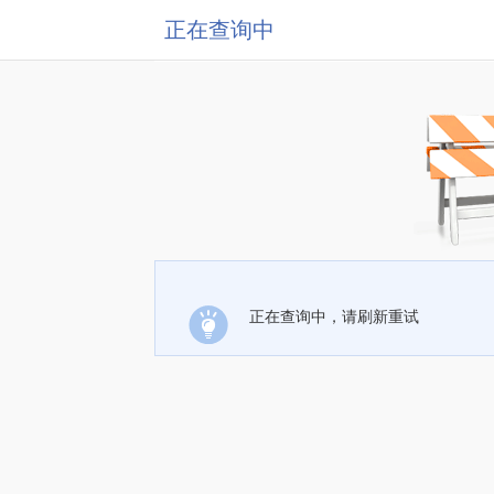
正在查询中
正在查询中，请刷新重试