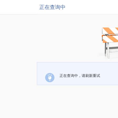
正在查询中
正在查询中，请刷新重试