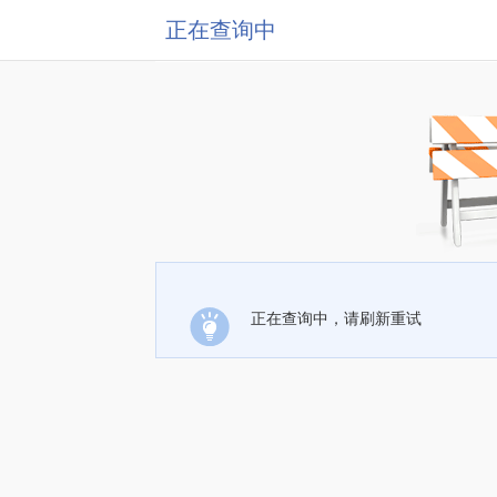
正在查询中
正在查询中，请刷新重试