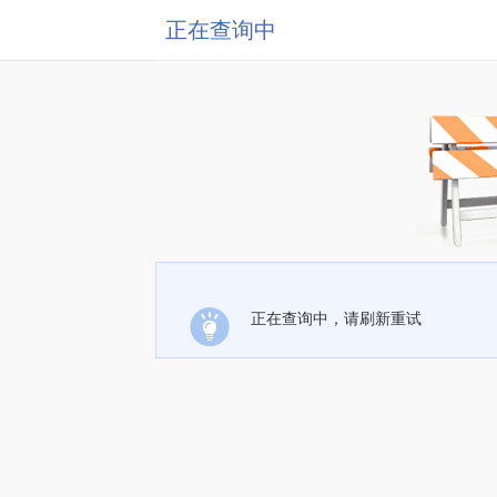
正在查询中
正在查询中，请刷新重试