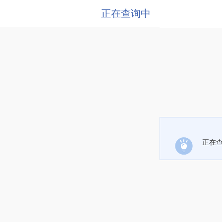
正在查询中
正在