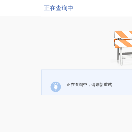
正在查询中
正在查询中，请刷新重试